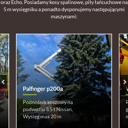
oraz Echo. Posiadamy kosy spalinowe, piły łańcuchowe na
5 m wysięgniku a ponadto dysponujemy następującymi
maszynami:
Palfinger p200a
Podnośnik koszowy na
podwoziu 3.5 t Nissan,
g
Wysięg max 20 m