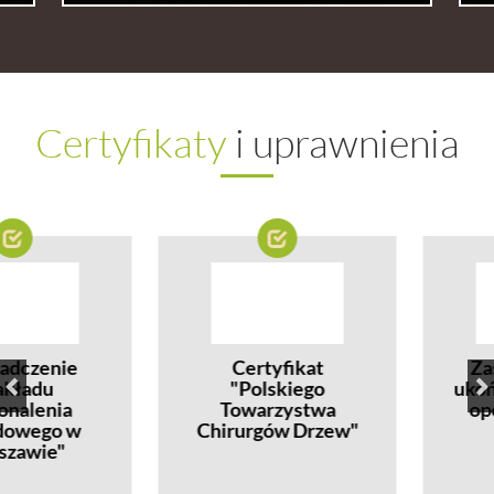
Certyfikaty
i uprawnienia
zenie
Certyfikat
Zaświ
adu
"Polskiego
ukończe
lenia
Towarzystwa
operat
ego w
Chirurgów Drzew"
spa
wie"