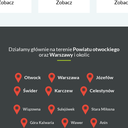
Zobacz
Zobacz
Zobac
Działamy głównie na terenie
Powiatu otwockiego
oraz
Warszawy
i okolic
Otwock
Warszawa
Józefów
Świder
Karczew
Celestynów
Wiązowna
Sulejówek
Stara Miłosna
Góra Kalwaria
Wawer
Anin