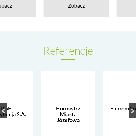
cz
Zobacz
Z
Referencje
PGE
Burmistrz
Enprom Sp. 
ybucja S.A.
Miasta
Józefowa