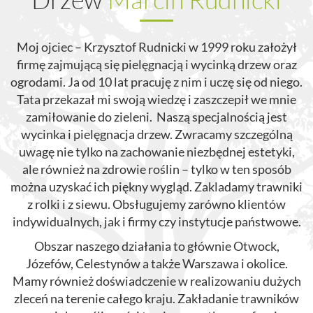
Moj ojciec – Krzysztof Rudnicki w 1999 roku założył
firmę zajmującą się pielęgnacją i wycinką drzew oraz
ogrodami. Ja od 10 lat pracuję z nim i uczę się od niego.
Tata przekazał mi swoją wiedzę i zaszczepił we mnie
zamiłowanie do zieleni. Naszą specjalnością jest
wycinka i pielęgnacja drzew. Zwracamy szczególną
uwagę nie tylko na zachowanie niezbędnej estetyki,
ale również na zdrowie roślin – tylko w ten sposób
można uzyskać ich piękny wygląd. Zakladamy trawniki
z rolki i z siewu. Obsługujemy zarówno klientów
indywidualnych, jak i firmy czy instytucje państwowe.
Obszar naszego działania to głównie Otwock,
Józefów, Celestynów a także Warszawa i okolice.
Mamy również doświadczenie w realizowaniu dużych
zleceń na terenie całego kraju. Zakładanie trawników