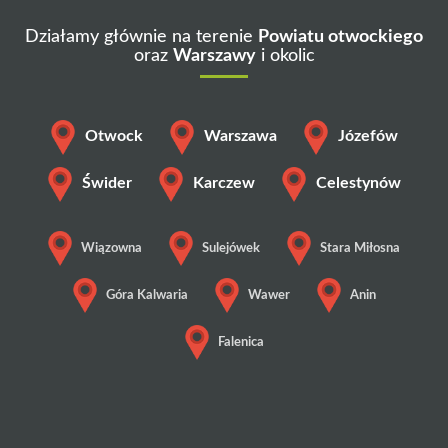
Działamy głównie na terenie
Powiatu otwockiego
oraz
Warszawy
i okolic
Otwock
Warszawa
Józefów
Świder
Karczew
Celestynów
Wiązowna
Sulejówek
Stara Miłosna
Góra Kalwaria
Wawer
Anin
Falenica