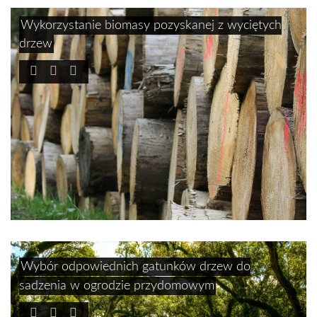
Wykorzystanie biomasy pozyskanej z wyciętych
drzew
Wybór odpowiednich gatunków drzew do
sadzenia w ogrodzie przydomowym