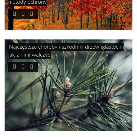
metody ochrony
Najczęstsze choroby i szkodniki drzew iglastych i
jak z nimi walczyć