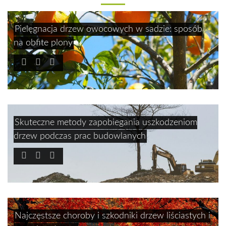
Pielęgnacja drzew owocowych w sadzie: sposób
na obfite plony
Skuteczne metody zapobiegania uszkodzeniom
drzew podczas prac budowlanych
Najczęstsze choroby i szkodniki drzew liściastych i