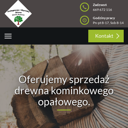
Zadzwoń
669 672 116
Godziny pracy
Pn-pt 8-17, Sob 8-14
Kontakt
Oferujemy sprzedaż
drewna kominkowego
opałowego.