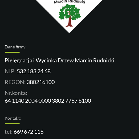
Dane firmy:
Pielęgnacja i Wycinka Drzew Marcin Rudnicki
NIP:
532 183 24 68
REGON:
380216100
Nr.konta:
64 1140 2004 0000 3802 7767 8100
Kontakt:
tel:
669 672 116