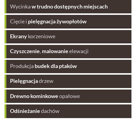
Wycinka
w trudno dostępnych miejscach
Cięcie i
pielęgnacja żywopłotów
Ekrany
korzeniowe
Czyszczenie
,
malowanie
elewacji
Produkcja
budek dla ptaków
Pielęgnacja
drzew
Drewno kominkowe
opałowe
Odśnieżanie
dachów