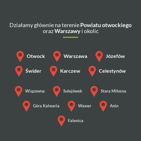
Działamy głównie na terenie
Powiatu otwockiego
oraz
Warszawy
i okolic
Otwock
Warszawa
Józefów
Świder
Karczew
Celestynów
Wiązowna
Sulejówek
Stara Miłosna
Góra Kalwaria
Wawer
Anin
Falenica