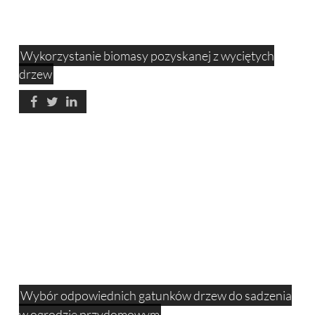
Wykorzystanie biomasy pozyskanej z wyciętych
drzew
Wybór odpowiednich gatunków drzew do sadzenia
w ogrodzie przydomowym