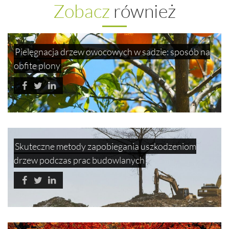
Zobacz
również
Pielęgnacja drzew owocowych w sadzie: sposób na
obfite plony
Skuteczne metody zapobiegania uszkodzeniom
drzew podczas prac budowlanych