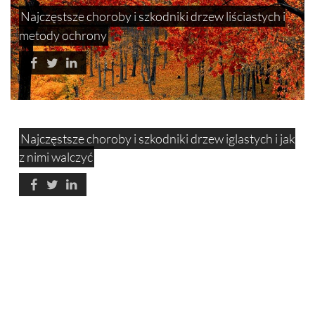
Najczęstsze choroby i szkodniki drzew liściastych i
metody ochrony
Najczęstsze choroby i szkodniki drzew iglastych i jak
z nimi walczyć