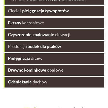
Cięcie i
pielęgnacja żywopłotów
Ekrany
korzeniowe
Czyszczenie
,
malowanie
elewacji
Produkcja
budek dla ptaków
Pielęgnacja
drzew
Drewno kominkowe
opałowe
Odśnieżanie
dachów