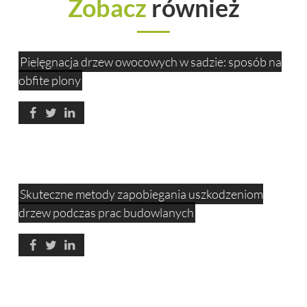
Zobacz
również
Pielęgnacja drzew owocowych w sadzie: sposób na
obfite plony
Skuteczne metody zapobiegania uszkodzeniom
drzew podczas prac budowlanych