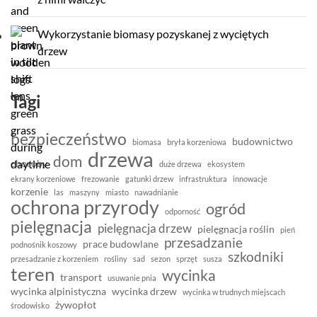
Wykorzystanie biomasy pozyskanej z wyciętych
drzew
Tagi
bezpieczeństwo
budownictwo
biomasa
bryła korzeniowa
drzewa
dom
choroby
duże drzewa
ekosystem
ekrany korzeniowe
frezowanie
gatunki drzew
infrastruktura
innowacje
korzenie
las
maszyny
miasto
nawadnianie
ochrona przyrody
ogród
odporność
pielęgnacja
pielęgnacja drzew
pielęgnacja roślin
pień
przesadzanie
prace budowlane
podnośnik koszowy
szkodniki
przesadzanie z korzeniem
rośliny
sad
sezon
sprzęt
susza
teren
wycinka
transport
usuwanie pnia
wycinka alpinistyczna
wycinka drzew
wycinka w trudnych miejscach
żywopłot
środowisko