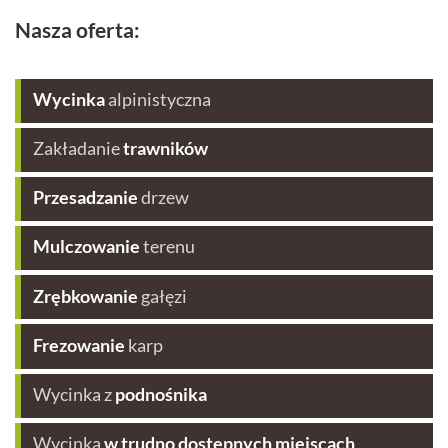
Nasza oferta:
Wycinka
alpinistyczna
Zakładanie
trawników
Przesadzanie
drzew
Mulczowanie
terenu
Zrębkowanie
gałęzi
Frezowanie
karp
Wycinka z
podnośnika
Wycinka
w trudno dostępnych miejscach