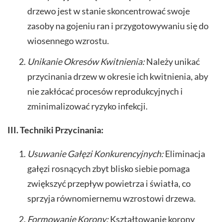
drzewo jest w stanie skoncentrować swoje
zasoby na gojeniu ran i przygotowywaniu się do
wiosennego wzrostu.
Unikanie Okresów Kwitnienia:
Należy unikać
przycinania drzew w okresie ich kwitnienia, aby
nie zakłócać procesów reprodukcyjnych i
zminimalizować ryzyko infekcji.
III. Techniki Przycinania:
Usuwanie Gałęzi Konkurencyjnych:
Eliminacja
gałęzi rosnących zbyt blisko siebie pomaga
zwiększyć przepływ powietrza i światła, co
sprzyja równomiernemu wzrostowi drzewa.
Formowanie Korony:
Kształtowanie korony