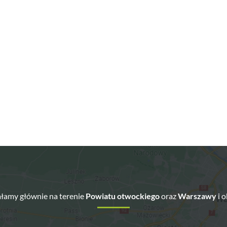
łamy głównie na terenie
Powiatu otwockiego
oraz
Warszawy
i o