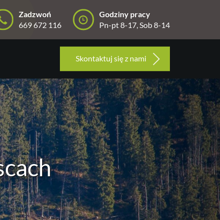
Zadzwoń
Godziny pracy
669 672 116
Pn-pt 8-17, Sob 8-14
Skontaktuj się z nami
scach