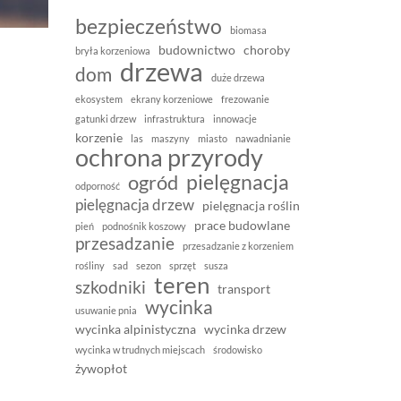
bezpieczeństwo
biomasa
budownictwo
choroby
bryła korzeniowa
drzewa
dom
duże drzewa
ekosystem
ekrany korzeniowe
frezowanie
gatunki drzew
infrastruktura
innowacje
korzenie
las
maszyny
miasto
nawadnianie
ochrona przyrody
pielęgnacja
ogród
odporność
pielęgnacja drzew
pielęgnacja roślin
prace budowlane
pień
podnośnik koszowy
przesadzanie
przesadzanie z korzeniem
rośliny
sad
sezon
sprzęt
susza
teren
szkodniki
transport
wycinka
usuwanie pnia
wycinka alpinistyczna
wycinka drzew
wycinka w trudnych miejscach
środowisko
żywopłot