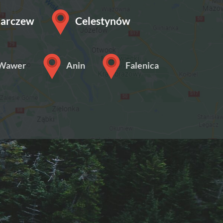
arczew
Celestynów
Wawer
Anin
Falenica