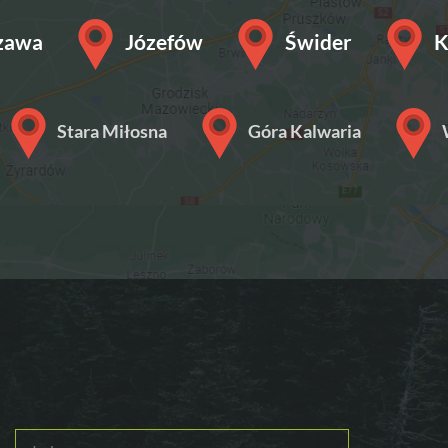
zawa
Józefów
Świder
K
Stara Miłosna
Góra Kalwaria