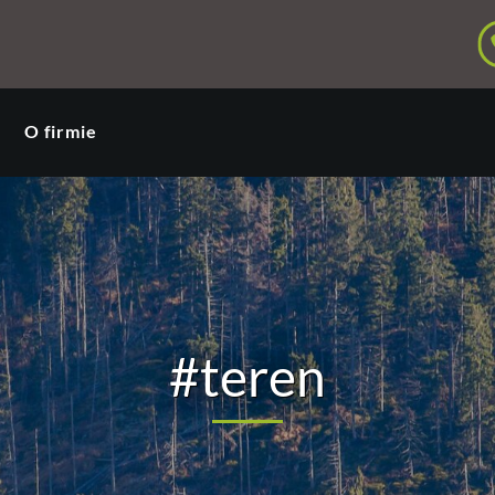
O firmie
#teren