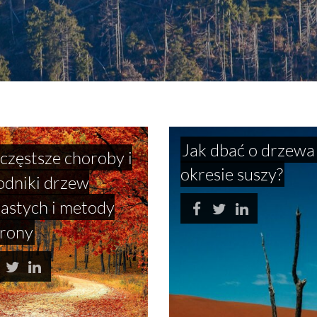
Jak dbać o drzewa
częstsze choroby i
okresie suszy?
odniki drzew
ciastych i metody
rony