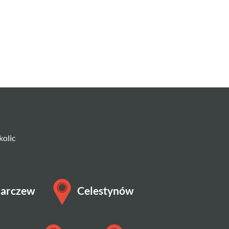
kolic
arczew
Celestynów