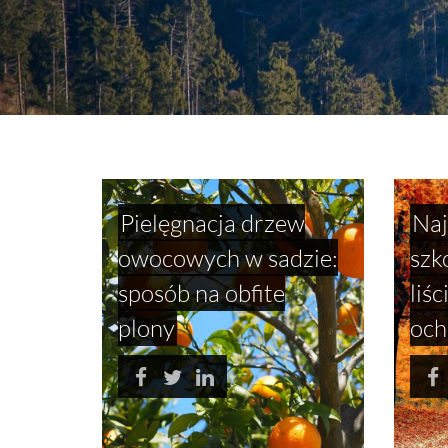
Pielęgnacja drzew
Naj
owocowych w sadzie:
szk
sposób na obfite
liś
plony
och