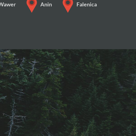
Wawer
Anin
Falenica