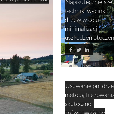
Najskuteczniejsze
techniki wycinki
drzew w celu
minimalizacji
uszkodzeń otoczen
Usuwanie pni drz
metodą frezowania
skuteczne i
zrównoważone