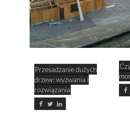
Czy
Przesadzanie dużych
mom
drzew: wyzwania i
rozwiązania