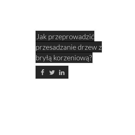
Jak przeprowadzić
przesadzanie drzew z
bryłą korzeniową?