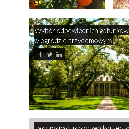
Wybór odpowiednich gatunków 
w ogrodzie przydomowym
Jak uniknąć uszkodzeń korzeni 