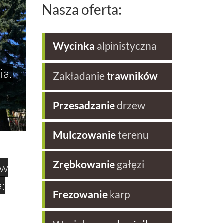
Nasza oferta:
Wycinka
alpinistyczna
ia.
Zakładanie
trawników
Przesadzanie
drzew
Mulczowanie
terenu
Zrębkowanie
gałęzi
ew
:
Frezowanie
karp