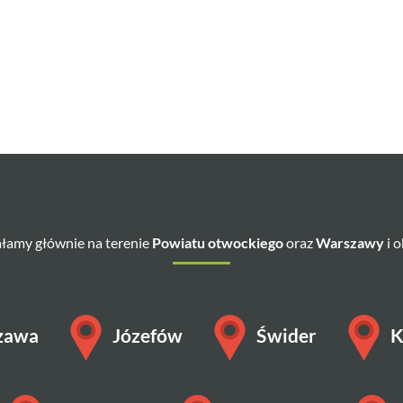
łamy głównie na terenie
Powiatu otwockiego
oraz
Warszawy
i o
zawa
Józefów
Świder
K