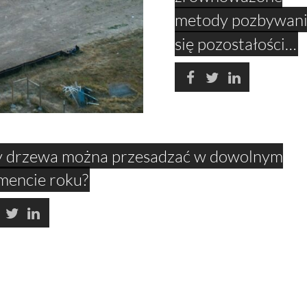
metody pozbywan
się pozostałości…
 drzewa można przesadzać w dowolnym
encie roku?