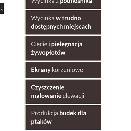
Wycinka z
podnośnika
ia
Wycinka
w trudno
dostępnych miejscach
Cięcie i
pielęgnacja
żywopłotów
Ekrany
korzeniowe
Czyszczenie
,
malowanie
elewacji
Produkcja
budek dla
ptaków