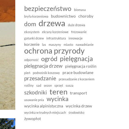
bezpieczeństwo
biomasa
budownictwo
choroby
bryła korzeniowa
drzewa
dom
duże drzewa
ekosystem
ekrany korzeniowe
frezowanie
gatunki drzew
infrastruktura
innowacje
korzenie
las
maszyny
miasto
nawadnianie
ochrona przyrody
pielęgnacja
ogród
odporność
pielęgnacja drzew
pielęgnacja roślin
prace budowlane
pień
podnośnik koszowy
przesadzanie
przesadzanie z korzeniem
rośliny
sad
sezon
sprzęt
susza
teren
szkodniki
transport
wycinka
usuwanie pnia
wycinka alpinistyczna
wycinka drzew
wycinka w trudnych miejscach
środowisko
żywopłot