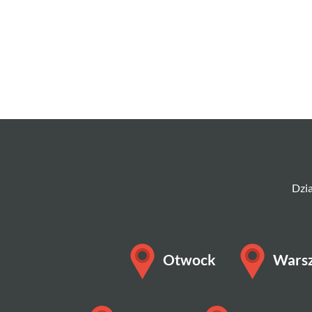
Dzia
Otwock
Wars