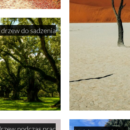
drzew do sadzenia
drzew podczas prac