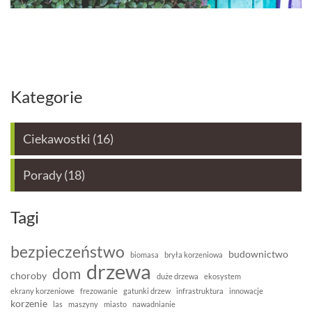
Kategorie
Ciekawostki
(16)
Porady
(18)
Tagi
bezpieczeństwo
budownictwo
biomasa
bryła korzeniowa
drzewa
dom
choroby
duże drzewa
ekosystem
ekrany korzeniowe
frezowanie
gatunki drzew
infrastruktura
innowacje
korzenie
las
maszyny
miasto
nawadnianie