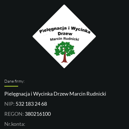
Dane firmy:
Pielęgnacja i Wycinka Drzew Marcin Rudnicki
NIP:
532 183 24 68
REGON:
380216100
Nr.konta: