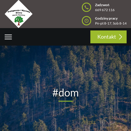
Zadzwoń
669 672 116
Godziny pracy
Pn-pt 8-17, Sob 8-14
Kontakt
#dom