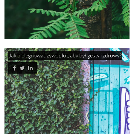
Jak pielęgnować żywopłot, aby był gęsty i zdrowy?