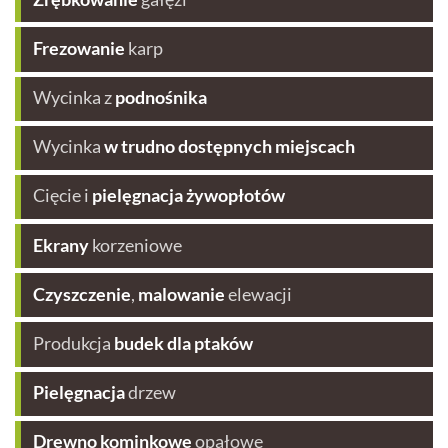
Frezowanie
karp
Wycinka z
podnośnika
Wycinka
w trudno dostępnych miejscach
Cięcie i
pielęgnacja żywopłotów
Ekrany
korzeniowe
Czyszczenie
,
malowanie
elewacji
Produkcja
budek dla ptaków
Pielęgnacja
drzew
Drewno kominkowe
opałowe