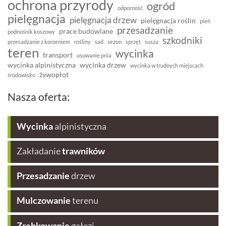
ochrona przyrody
ogród
odporność
pielęgnacja
pielęgnacja drzew
pielęgnacja roślin
pień
przesadzanie
prace budowlane
podnośnik koszowy
szkodniki
przesadzanie z korzeniem
rośliny
sad
sezon
sprzęt
susza
teren
wycinka
transport
usuwanie pnia
wycinka alpinistyczna
wycinka drzew
wycinka w trudnych miejscach
żywopłot
środowisko
Nasza oferta:
Wycinka
alpinistyczna
Zakładanie
trawników
Przesadzanie
drzew
Mulczowanie
terenu
Zrębkowanie
gałęzi